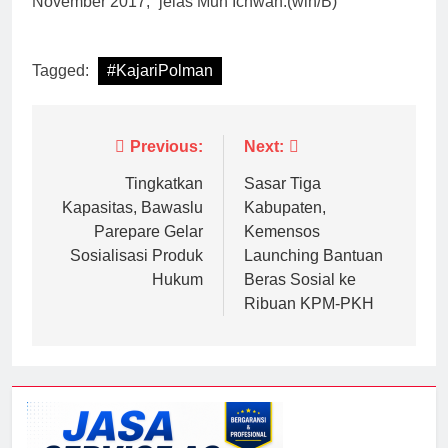
November 2017,” jelas Muh Ichwan.(win/B)
Tagged:
#KajariPolman
Navigasi
Previous:
Next:
pos
Tingkatkan
Sasar Tiga
Kapasitas, Bawaslu
Kabupaten,
Parepare Gelar
Kemensos
Sosialisasi Produk
Launching Bantuan
Hukum
Beras Sosial ke
Ribuan KPM-PKH