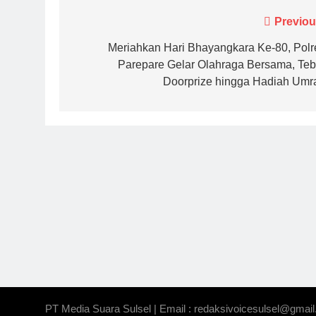
Navigasi
Previou
pos
Meriahkan Hari Bhayangkara Ke-80, Polr
Parepare Gelar Olahraga Bersama, Teb
Doorprize hingga Hadiah Umr
PT Media Suara Sulsel | Email : redaksivoicesulsel@gmail