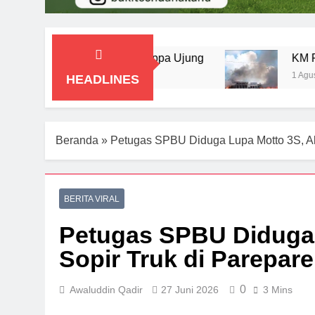
vitas Pelabuhan Cappa Ujung
KM Prince Soya
1 Agustus 2026
HEADLINES
Beranda
»
Petugas SPBU Diduga Lupa Motto 3S, Ak
BERITA VIRAL
Petugas SPBU Diduga 
Sopir Truk di Parepar
0
Awaluddin Qadir
27 Juni 2026
3 Mins