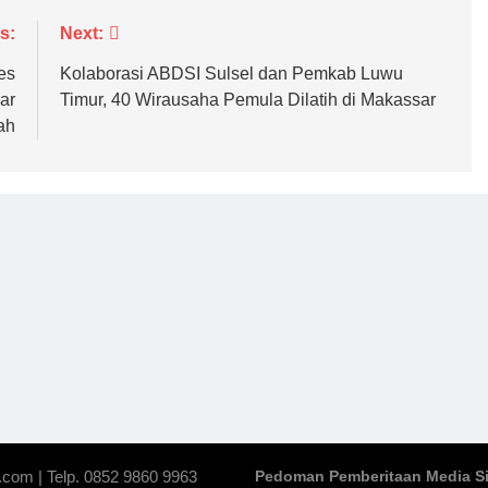
s:
Next:
es
Kolaborasi ABDSI Sulsel dan Pemkab Luwu
ar
Timur, 40 Wirausaha Pemula Dilatih di Makassar
ah
.com | Telp. 0852 9860 9963
Pedoman Pemberitaan Media S