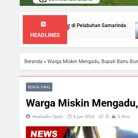
 Prince Soya Terbakar di Pelabuhan Samarinda
gustus 2026
HEADLINES
Beranda
»
Warga Miskin Mengadu, Bupati Barru B
BERITA VIRAL
Warga Miskin Mengadu,
0
Awaluddin Qadir
8 Juni 2026
2 Mins