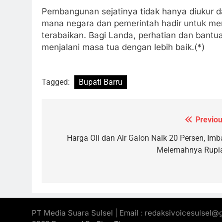
Pembangunan sejatinya tidak hanya diukur dar
mana negara dan pemerintah hadir untuk mem
terabaikan. Bagi Landa, perhatian dan bantu
menjalani masa tua dengan lebih baik.(*)
Tagged:
Bupati Barru
Previou
Navigasi
pos
Harga Oli dan Air Galon Naik 20 Persen, Imb
Melemahnya Rupi
PT Media Suara Sulsel | Email : redaksivoicesulsel@