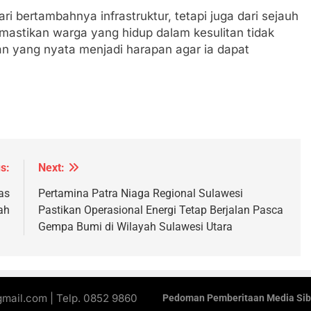
i bertambahnya infrastruktur, tetapi juga dari sejauh
astikan warga yang hidup dalam kesulitan tidak
an yang nyata menjadi harapan agar ia dapat
s:
Next:
as
Pertamina Patra Niaga Regional Sulawesi
ah
Pastikan Operasional Energi Tetap Berjalan Pasca
Gempa Bumi di Wilayah Sulawesi Utara
gmail.com | Telp. 0852 9860
Pedoman Pemberitaan Media Sib