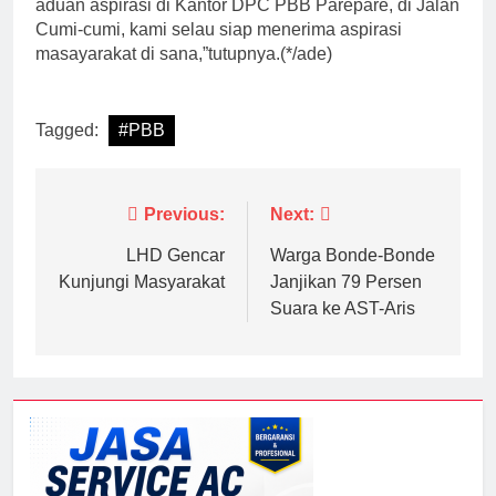
aduan aspirasi di Kantor DPC PBB Parepare, di Jalan
Cumi-cumi, kami selau siap menerima aspirasi
masayarakat di sana,”tutupnya.(*/ade)
Tagged:
#PBB
Navigasi
Previous:
Next:
pos
LHD Gencar
Warga Bonde-Bonde
Kunjungi Masyarakat
Janjikan 79 Persen
Suara ke AST-Aris