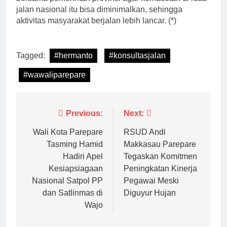
jalan nasional itu bisa diminimalkan, sehingga
aktivitas masyarakat berjalan lebih lancar. (*)
Tagged:
#hermanto
#konsultasjalan
#wawaliparepare
Navigasi
Previous:
Next:
pos
Wali Kota Parepare
RSUD Andi
Tasming Hamid
Makkasau Parepare
Hadiri Apel
Tegaskan Komitmen
Kesiapsiagaan
Peningkatan Kinerja
Nasional Satpol PP
Pegawai Meski
dan Satlinmas di
Diguyur Hujan
Wajo