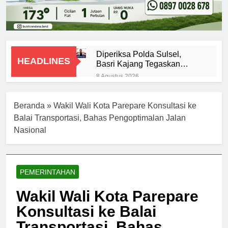
Diperiksa Polda Sulsel,
HEADLINES
Basri Kajang Tegaskan
Kooperatif dalam Kasus
8 Agustus 2026
Dugaan Korupsi Seragam
DPRD Soroti Aktivitas
Gowa Rp16 Miliar
Pelabuhan Cappa Ujung
Beranda
»
Wakil Wali Kota Parepare Konsultasi ke
7 Agustus 2026
Balai Transportasi, Bahas Pengoptimalan Jalan
Nasional
PEMERINTAHAN
Wakil Wali Kota Parepare
Konsultasi ke Balai
Transportasi, Bahas