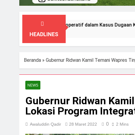
ang Tegaskan Kooperatif dalam Kasus Dugaan Korupsi Seraga
HEADLINES
Beranda
»
Gubernur Ridwan Kamil Temani Wapres Tin
NEWS
Gubernur Ridwan Kamil
Lokasi Program Integra
0
Awaluddin Qadir
28 Maret 2022
2 Mins