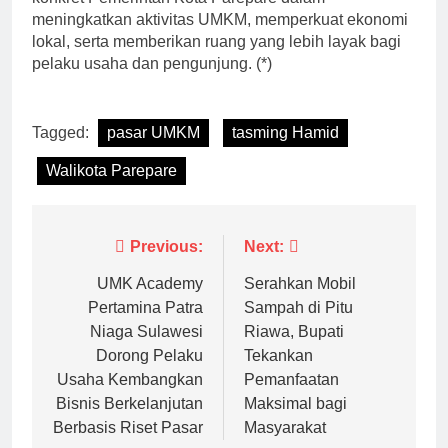
meningkatkan aktivitas UMKM, memperkuat ekonomi
lokal, serta memberikan ruang yang lebih layak bagi
pelaku usaha dan pengunjung. (*)
Tagged:
pasar UMKM
tasming Hamid
Walikota Parepare
Navigasi
Previous:
Next:
pos
UMK Academy
Serahkan Mobil
Pertamina Patra
Sampah di Pitu
Niaga Sulawesi
Riawa, Bupati
Dorong Pelaku
Tekankan
Usaha Kembangkan
Pemanfaatan
Bisnis Berkelanjutan
Maksimal bagi
Berbasis Riset Pasar
Masyarakat