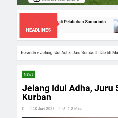
M Prince Soya Terbakar di Pelabuhan Samarinda
Agustus 2026
HEADLINES
Beranda
»
Jelang Idul Adha, Juru Sembelih Dilatih 
NEWS
Jelang Idul Adha, Juru
Kurban
0
10 Juni 2023
2 Mins