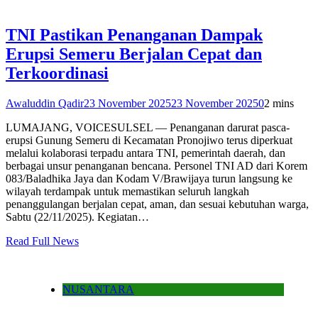
TNI Pastikan Penanganan Dampak
Erupsi Semeru Berjalan Cepat dan
Terkoordinasi
Awaluddin Qadir
23 November 2025
23 November 2025
0
2 mins
LUMAJANG, VOICESULSEL — Penanganan darurat pasca-
erupsi Gunung Semeru di Kecamatan Pronojiwo terus diperkuat
melalui kolaborasi terpadu antara TNI, pemerintah daerah, dan
berbagai unsur penanganan bencana. Personel TNI AD dari Korem
083/Baladhika Jaya dan Kodam V/Brawijaya turun langsung ke
wilayah terdampak untuk memastikan seluruh langkah
penanggulangan berjalan cepat, aman, dan sesuai kebutuhan warga,
Sabtu (22/11/2025). Kegiatan…
Read Full News
NUSANTARA