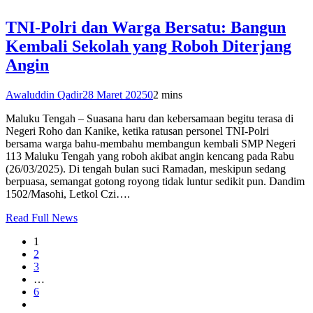
TNI-Polri dan Warga Bersatu: Bangun
Kembali Sekolah yang Roboh Diterjang
Angin
Awaluddin Qadir
28 Maret 2025
0
2 mins
Maluku Tengah – Suasana haru dan kebersamaan begitu terasa di
Negeri Roho dan Kanike, ketika ratusan personel TNI-Polri
bersama warga bahu-membahu membangun kembali SMP Negeri
113 Maluku Tengah yang roboh akibat angin kencang pada Rabu
(26/03/2025). Di tengah bulan suci Ramadan, meskipun sedang
berpuasa, semangat gotong royong tidak luntur sedikit pun. Dandim
1502/Masohi, Letkol Czi….
Read Full News
1
2
3
…
6