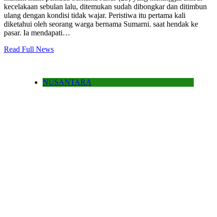
kecelakaan sebulan lalu, ditemukan sudah dibongkar dan ditimbun
ulang dengan kondisi tidak wajar. Peristiwa itu pertama kali
diketahui oleh seorang warga bernama Sumarni. saat hendak ke
pasar. Ia mendapati…
Read Full News
NUSANTARA