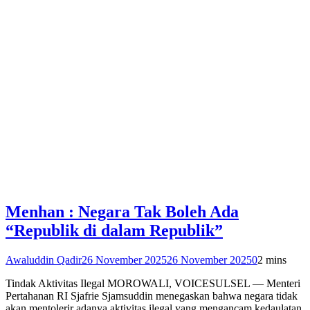
Menhan : Negara Tak Boleh Ada
“Republik di dalam Republik”
Awaluddin Qadir
26 November 2025
26 November 2025
0
2 mins
Tindak Aktivitas Ilegal MOROWALI, VOICESULSEL — Menteri
Pertahanan RI Sjafrie Sjamsuddin menegaskan bahwa negara tidak
akan mentolerir adanya aktivitas ilegal yang mengancam kedaulatan