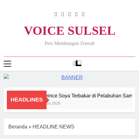
Skip
to
content
VOICE SULSEL
Pers Membangun Daerah
KM Prince Soya Terbakar di Pelabuhan Samarin
HEADLINES
1 Agustus 2026
Beranda
»
HEADLINE NEWS