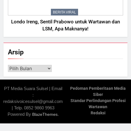
BERITA VIRAL
Londo Ireng, Sentil Prabowo untuk Wartawan dan
LSM, Apa Maknanya!
Arsip
Arsip
PT Media Suara Sulsel | Email
Pedoman Pemberitaan Media
Siber
:
Standar Perlindungan Profesi
redaksivoicesulsel@gmail.com
Wartawan
| Telp. 0852 9860 9963
Redaksi
Powered By
.
BlazeThemes