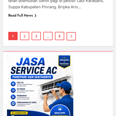
telah ditemukan Senin pagi di pesisir Laut Karaballo,
Suppa Kabupaten Pinrang. Bripka Aris…
Read Full News
1
2
3
…
8