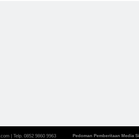
.com | Telp. 0852 9860 9963
Pedoman Pemberitaan Media S