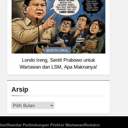
BERITA VIRAL
Londo Ireng, Sentil Prabowo untuk
Wartawan dan LSM, Apa Maknanya!
Arsip
Arsip
iber
Standar Perlindungan Profesi Wartawan
Redaksi