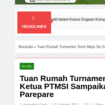
g Tegaskan Kooperatif dalam Kasus Dugaan Korupsi Seragam Go
HEADLINES
Beranda
»
Tuan Rumah Turnamen Tenis Meja Se-Su
SULSEL
Tuan Rumah Turnamen 
Ketua PTMSI Sampaik
Parepare
0
Awaluddin Qadir
21 Oktober 2021
1 Mins