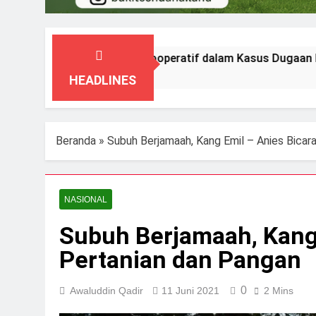
ajang Tegaskan Kooperatif dalam Kasus Dugaan Korupsi Serag
HEADLINES
Beranda
»
Subuh Berjamaah, Kang Emil – Anies Bicar
NASIONAL
Subuh Berjamaah, Kang 
Pertanian dan Pangan
0
Awaluddin Qadir
11 Juni 2021
2 Mins