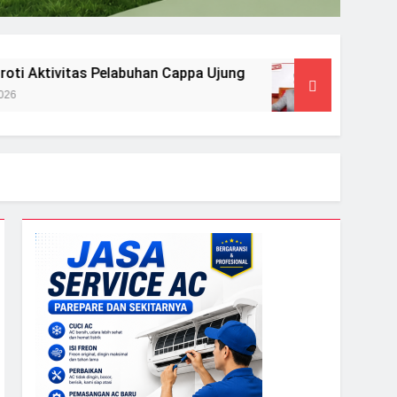
 Pelabuhan Cappa Ujung
Diperiksa Polda Sul
8 Agustus 2026