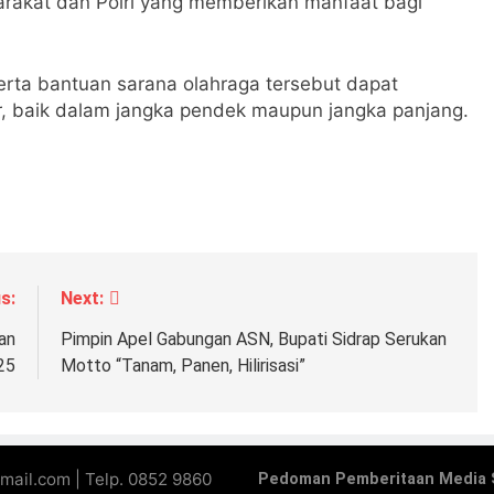
rakat dan Polri yang memberikan manfaat bagi
 serta bantuan sarana olahraga tersebut dapat
ar, baik dalam jangka pendek maupun jangka panjang.
s:
Next:
an
Pimpin Apel Gabungan ASN, Bupati Sidrap Serukan
25
Motto “Tanam, Panen, Hilirisasi”
mail.com | Telp. 0852 9860
Pedoman Pemberitaan Media 