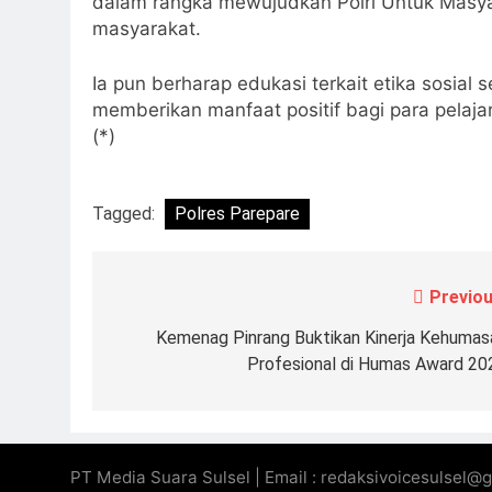
dalam rangka mewujudkan Polri Untuk Masya
masyarakat.
Ia pun berharap edukasi terkait etika sosial
memberikan manfaat positif bagi para pelaj
(*)
Tagged:
Polres Parepare
Previou
Navigasi
pos
Kemenag Pinrang Buktikan Kinerja Kehumas
Profesional di Humas Award 20
PT Media Suara Sulsel | Email : redaksivoicesulsel@g