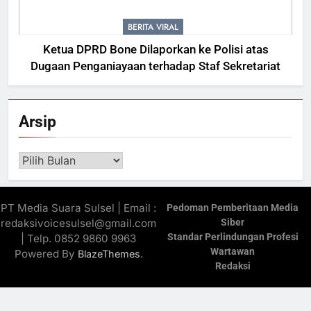
BERITA VIRAL
Ketua DPRD Bone Dilaporkan ke Polisi atas
Dugaan Penganiayaan terhadap Staf Sekretariat
Arsip
Arsip
PT Media Suara Sulsel | Email :
Pedoman Pemberitaan Media
redaksivoicesulsel@gmail.com
Siber
Standar Perlindungan Profesi
| Telp. 0852 9860 9963
Wartawan
Powered By
.
BlazeThemes
Redaksi