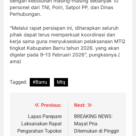
dengan kebutuhan masing-masing sebanyak 10
personel dari TNI, Polri, Satpol PP, dan Dinas
Perhubungan.
“Melalui rapat persiapan ini, diharapkan seluruh
pihak dapat terus memperkuat koordinasi dan
kerja sama guna menyukseskan pelaksanaan MTQ
tingkat Kabupaten Barru tahun 2026. yang akan
digelar pada 9–13 Februari 2026”, pungkasnya.(
ama)
Tagged:
#Barru
Mtq
Previous:
Next:
Navigasi
pos
Lapas Parepare
BREAKING NEWS:
Laksanakan Rapat
Mayat Pria
Pengarahan Tupoksi
Ditemukan di Pinggir