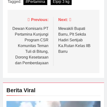
Tagged:
#Pertamina
Elpiji 3 kg
Navigasi
Previous:
Next:
pos
Dewan Komisaris PT
Mewakili Bupati
Pertamina Kunjungi
Barru, Plt Sekda
Program CSR
Hadiri Sertijab
Komunitas Teman
Ka.Rutan Kelas IIB
Tuli di Bitung,
Barru
Dorong Kesetaraan
dan Pemberdayaan
Berita Viral