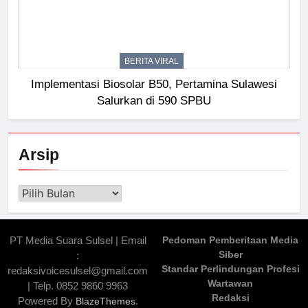
BERITA VIRAL
Implementasi Biosolar B50, Pertamina Sulawesi
Salurkan di 590 SPBU
Arsip
Arsip
PT Media Suara Sulsel | Email
Pedoman Pemberitaan Media
Siber
:
Standar Perlindungan Profesi
redaksivoicesulsel@gmail.com
Wartawan
| Telp. 0852 9860 9963
Redaksi
Powered By
.
BlazeThemes