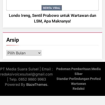
BERITA VIRAL
Londo Ireng, Sentil Prabowo untuk Wartawan dan
LSM, Apa Maknanya!
Arsip
Arsip
PT Media Suara Sulsel | Email :
Pedoman Pemberitaan Media
redaksivoicesulsel@gmail.com
Siber
Standar Perlindungan Profesi
| Telp. 0852 9860 9963
Wartawan
Powered By
.
BlazeThemes
Redaksi