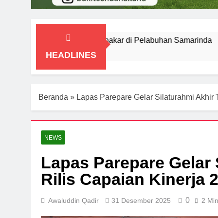
KM Prince Soya Terbakar di Pelabuhan Samarinda
1 Agustus 2026
HEADLINES
Beranda
»
Lapas Parepare Gelar Silaturahmi Akhir 
NEWS
Lapas Parepare Gelar 
Rilis Capaian Kinerja 
0
Awaluddin Qadir
31 Desember 2025
2 Mi