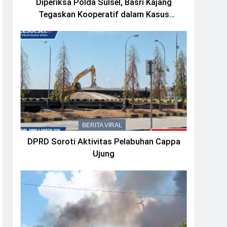
Diperiksa Polda Sulsel, Basri Kajang
Tegaskan Kooperatif dalam Kasus
Dugaan Korupsi Seragam Gowa Rp16
Miliar
BERITA VIRAL
DPRD Soroti Aktivitas Pelabuhan Cappa
Ujung