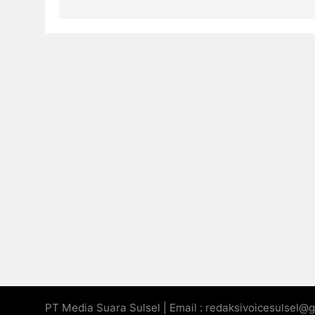
PT Media Suara Sulsel | Email : redaksivoicesulsel@g