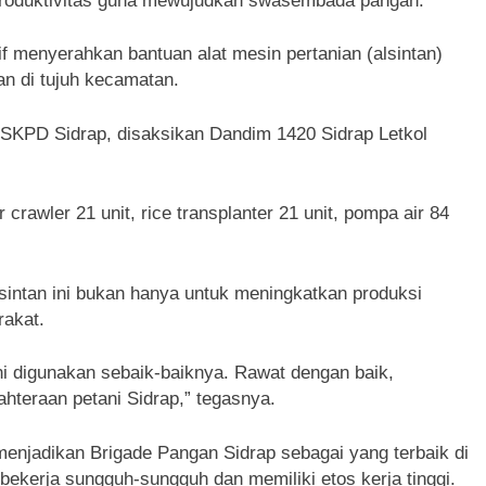
 produktivitas guna mewujudkan swasembada pangan.
if menyerahkan bantuan alat mesin pertanian (alsintan)
n di tujuh kecamatan.
SKPD Sidrap, disaksikan Dandim 1420 Sidrap Letkol
 crawler 21 unit, rice transplanter 21 unit, pompa air 84
lsintan ini bukan hanya untuk meningkatkan produksi
rakat.
ni digunakan sebaik-baiknya. Rawat dengan baik,
hteraan petani Sidrap,” tegasnya.
enjadikan Brigade Pangan Sidrap sebagai yang terbaik di
bekerja sungguh-sungguh dan memiliki etos kerja tinggi.