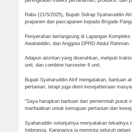
peningkatan indeks pertanaman, produksi, dan
Rabu (21/5/2025), Bupati Sidrap Syaharuddin Alr
prapanen dan pascapanen kepada Brigade Panga
Penyerahan berlangsung di Lapangan Kompleks 
Awaloeddin, dan Anggota DPRD Abdul Rahman.
Adapun alsintan yang diserahkan, meliputi traktor
unit, dan combine harvester 6 unit.
Bupati Syaharuddin Alrif mengatakan, bantuan a
pertanian, tetapi juga demi kesejahteraan masya
“Saya harapkan bantuan dari pemerintah pusat i
manfaatkan untuk kemajuan pertanian dan keseja
Syaharuddin selanjutnya menyatakan tekadnya m
Indonesia. Karenanya ia meminta seluruh petani 