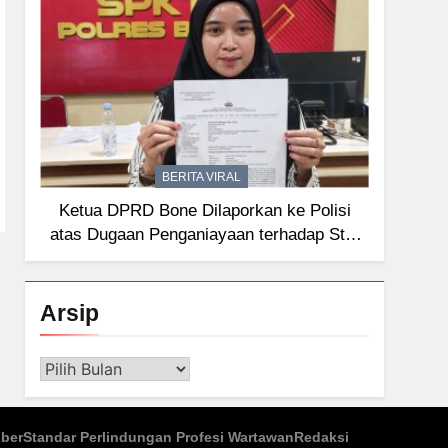
BERITA VIRAL
Ketua DPRD Bone Dilaporkan ke Polisi
atas Dugaan Penganiayaan terhadap Staf
Sekretariat
Arsip
Arsip
iber
Standar Perlindungan Profesi Wartawan
Redaksi