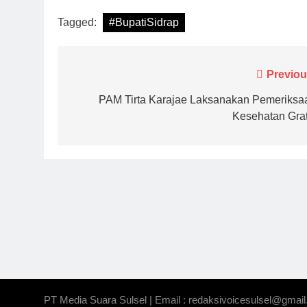
Tagged:
#BupatiSidrap
Navigasi
Previou
pos
PAM Tirta Karajae Laksanakan Pemeriksa
Kesehatan Grat
PT Media Suara Sulsel | Email : redaksivoicesulsel@gmail