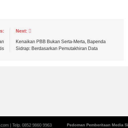
s:
Next:
an
Kenaikan PBB Bukan Serta-Merta, Bapenda
is
Sidrap: Berdasarkan Pemutakhiran Data
.com | Telp. 0852 9860 9963
Pedoman Pemberitaan Media S