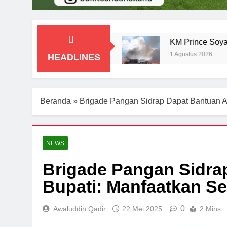
buhan Cappa Ujung
KM Prince Soya Terbakar 
1 Agustus 2026
HEADLINES
Beranda
»
Brigade Pangan Sidrap Dapat Bantuan Al
NEWS
Brigade Pangan Sidrap
Bupati: Manfaatkan S
0
Awaluddin Qadir
22 Mei 2025
2 Mins