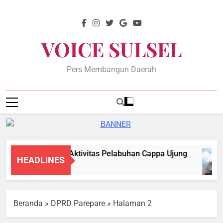
Skip
to
content
VOICE SULSEL
Pers Membangun Daerah
DPRD Soroti Aktivitas Pelabuhan Cappa Ujung
HEADLINES
7 Agustus 2026
Beranda
»
DPRD Parepare
»
Halaman 2