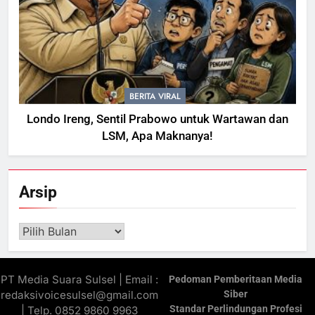
BERITA VIRAL
Londo Ireng, Sentil Prabowo untuk Wartawan dan
LSM, Apa Maknanya!
Arsip
Arsip
PT Media Suara Sulsel | Email :
Pedoman Pemberitaan Media
redaksivoicesulsel@gmail.com
Siber
Standar Perlindungan Profesi
| Telp. 0852 9860 9963