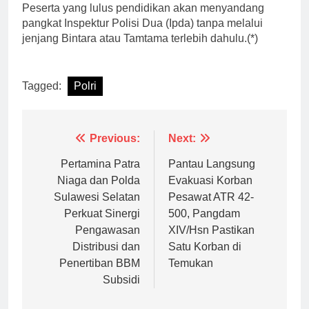
Peserta yang lulus pendidikan akan menyandang
pangkat Inspektur Polisi Dua (Ipda) tanpa melalui
jenjang Bintara atau Tamtama terlebih dahulu.(*)
Tagged:
Polri
Navigasi
Previous:
Next:
pos
Pertamina Patra
Pantau Langsung
Niaga dan Polda
Evakuasi Korban
Sulawesi Selatan
Pesawat ATR 42-
Perkuat Sinergi
500, Pangdam
Pengawasan
XIV/Hsn Pastikan
Distribusi dan
Satu Korban di
Penertiban BBM
Temukan
Subsidi