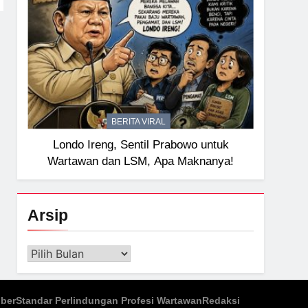
BERITA VIRAL
Londo Ireng, Sentil Prabowo untuk
Wartawan dan LSM, Apa Maknanya!
Arsip
Arsip
iber
Standar Perlindungan Profesi Wartawan
Redaksi