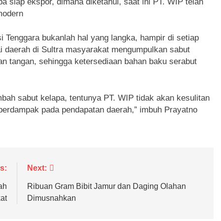
a siap ekspor, dimana diketahui, saat ini PT. WIP telah
modern
si Tenggara bukanlah hal yang langka, hampir di setiap
ai daerah di Sultra masyarakat mengumpulkan sabut
nan tangan, sehingga ketersediaan bahan baku serabut
mbah sabut kelapa, tentunya PT. WIP tidak akan kesulitan
 berdampak pada pendapatan daerah,” imbuh Prayatno
s:
Next:
ah
Ribuan Gram Bibit Jamur dan Daging Olahan
at
Dimusnahkan