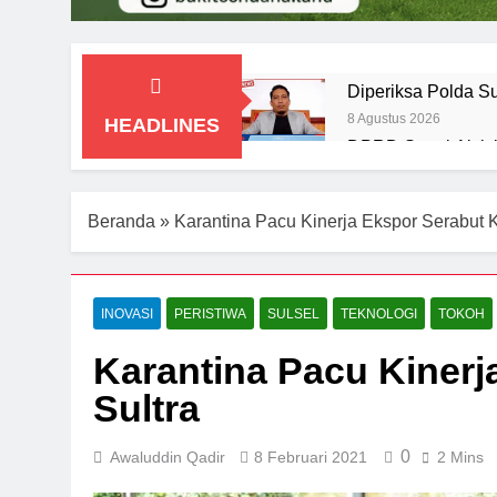
Diperiksa Polda S
8 Agustus 2026
HEADLINES
DPRD Soroti Aktiv
7 Agustus 2026
Beranda
»
Karantina Pacu Kinerja Ekspor Serabut K
INOVASI
PERISTIWA
SULSEL
TEKNOLOGI
TOKOH
Karantina Pacu Kinerj
Sultra
0
Awaluddin Qadir
8 Februari 2021
2 Mins