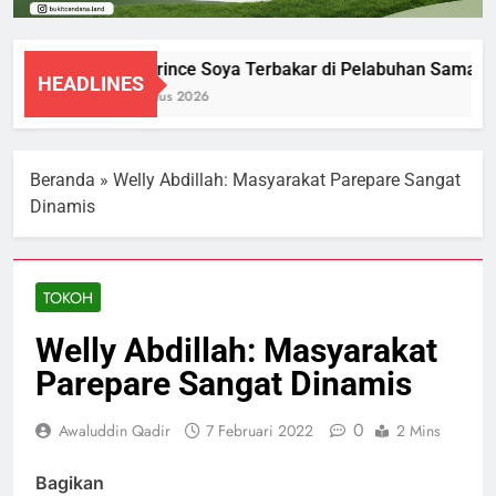
KM Prince Soya Terbakar di Pelabuhan Samarind
HEADLINES
1 Agustus 2026
Beranda
»
Welly Abdillah: Masyarakat Parepare Sangat
Dinamis
TOKOH
Welly Abdillah: Masyarakat
Parepare Sangat Dinamis
0
Awaluddin Qadir
7 Februari 2022
2 Mins
Bagikan