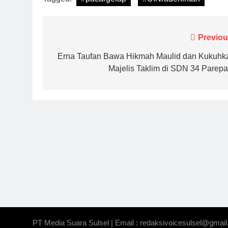
Navigasi
Previou
pos
Erna Taufan Bawa Hikmah Maulid dan Kukuhk
Majelis Taklim di SDN 34 Parepa
PT Media Suara Sulsel | Email : redaksivoicesulsel@gmail