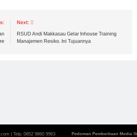
s:
Next:
an
RSUD Andi Makkasau Gelar Inhouse Training
re
Manajemen Resiko. Ini Tujuannya
.com | Telp. 0852 9860 9963
Pedoman Pemberitaan Media S