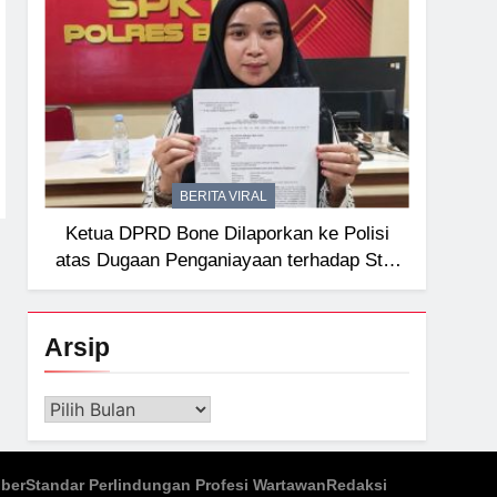
BERITA VIRAL
Ketua DPRD Bone Dilaporkan ke Polisi
atas Dugaan Penganiayaan terhadap Staf
Sekretariat
Arsip
Arsip
iber
Standar Perlindungan Profesi Wartawan
Redaksi