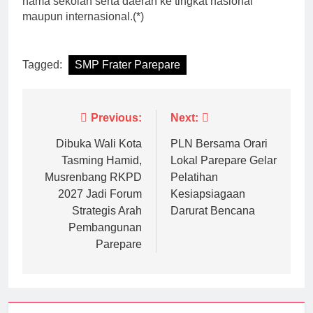
nama sekolah serta daerah ke tingkat nasional
maupun internasional.(*)
Tagged:
SMP Frater Parepare
Navigasi
Previous:
Next:
pos
Dibuka Wali Kota
PLN Bersama Orari
Tasming Hamid,
Lokal Parepare Gelar
Musrenbang RKPD
Pelatihan
2027 Jadi Forum
Kesiapsiagaan
Strategis Arah
Darurat Bencana
Pembangunan
Parepare