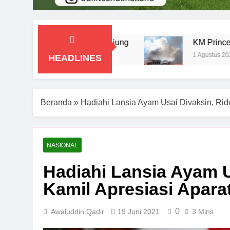
Pelabuhan Cappa Ujung
KM Prince Soya Terba
1 Agustus 2026
HEADLINES
Beranda
»
Hadiahi Lansia Ayam Usai Divaksin, Ridw
NASIONAL
Hadiahi Lansia Ayam U
Kamil Apresiasi Aparat
0
Awaluddin Qadir
19 Juni 2021
3 Mins